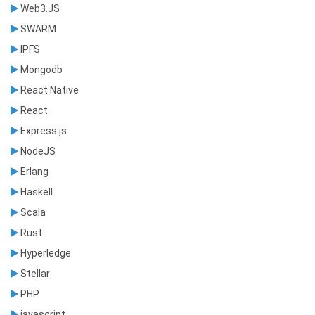
Web3.JS
SWARM
IPFS
Mongodb
React Native
React
Express.js
NodeJS
Erlang
Haskell
Scala
Rust
Hyperledge
Stellar
PHP
javascript