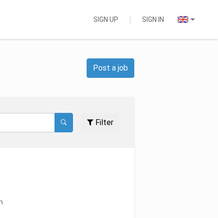
SIGN UP
SIGN IN
Post a job
Filter
n