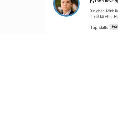
python develo
Xin chào! Mình l
Thiết kế APIs: Fl
Edi
Top skills:
Rating:
0
Lê Tuấn
V
FullStack Dev
Junior Fullstack
PostgreSQL/MySQ
ký túc xá,...
We
Top skills:
Rating:
0