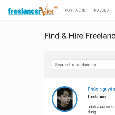
POST A JOB
FIND JOBS
Find & Hire Freelan
Phúc Nguyễn
freelancer
mình chưa có kin
dụng