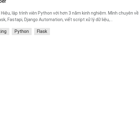
per
à Hiệu, lập trình viên Python với hơn 3 năm kinh nghiệm. Mình chuyên về
ask, Fastapi, Django Automation, viết script xử lý dữ liệu,...
ting
Python
Flask
0 reviews
Jobs:
0
Hourly Rate:
₫200,000
Languages:
2
iet Nam
eloper
 Developer với kinh nghiệm thực tế về NestJS, Node.js, React,
L, Docker, từng tham gia nhiều dự án thực chiến như hệ thống đặt 
b Programming
DevOps
Agile Software Development
0 reviews
Jobs:
0
Hourly Rate:
₫160,000
Languages:
2