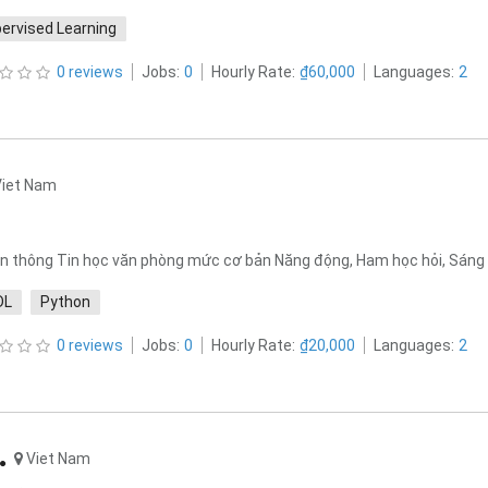
ervised Learning
0 reviews
Jobs:
0
Hourly Rate:
₫60,000
Languages:
2
Viet Nam
iễn thông Tin học văn phòng mức cơ bản Năng động, Ham học hỏi, Sáng
DL
Python
0 reviews
Jobs:
0
Hourly Rate:
₫20,000
Languages:
2
Viet Nam