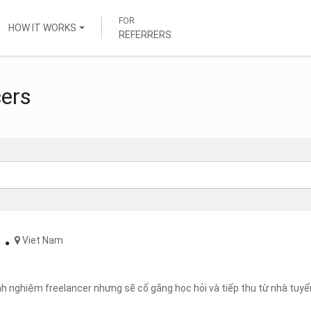
FOR
HOW IT WORKS
REFERRERS
cers
Viet Nam
h nghiệm freelancer nhưng sẽ cố gắng học hỏi và tiếp thu từ nhà tuyể