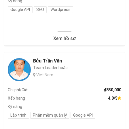
Kỹ năng
Google API
SEO
Wordpress
Xem hồ sơ
Bửu Trần Văn
Team Leader hoặc...
Viet Nam
Chi phí/Giờ
₫850,000
Xếp hạng
4.8/5
Kỹ năng
Lập trình
Phần mềm quản lý
Google API