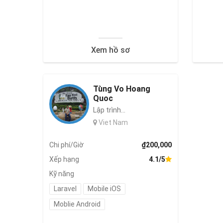
Xem hồ sơ
Tùng Vo Hoang
Quoc
Lập trình...
Viet Nam
Chi phí/Giờ
₫200,000
Xếp hạng
4.1/5
Kỹ năng
Laravel
Mobile iOS
Moblie Android