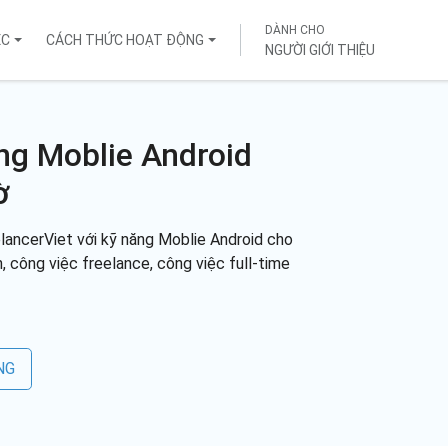
DÀNH CHO
ỆC
CÁCH THỨC HOẠT ĐỘNG
NGƯỜI GIỚI THIỆU
ng Moblie Android
ờ
lancerViet với kỹ năng Moblie Android cho
n, công việc freelance, công việc full-time
NG