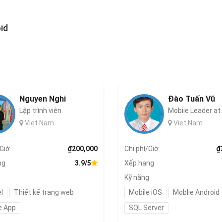
id
Nguyen Nghi
Đào Tuấn Vũ
Lập trình viên
Mobile Leader at..
Viet Nam
Viet Nam
/Giờ
₫200,000
Chi phí/Giờ
₫
ng
3.9/5
Xếp hạng
g
Kỹ năng
l
Thiết kế trang web
Mobile iOS
Moblie Android
e App
SQL Server