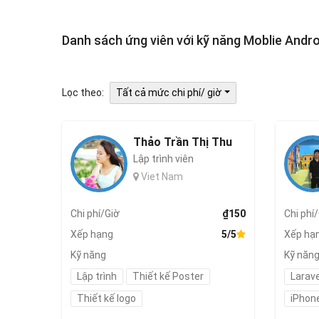
Danh sách ứng viên với kỹ năng Moblie Andro
Lọc theo:
Tất cả mức chi phí/ giờ
Thảo Trần Thị Thu
Lập trình viên
Viet Nam
Chi phí/Giờ
₫150
Chi phí
Xếp hạng
5/5
Xếp hạ
Kỹ năng
Kỹ năn
Lập trình
Thiết kế Poster
Larave
Thiết kế logo
iPhon