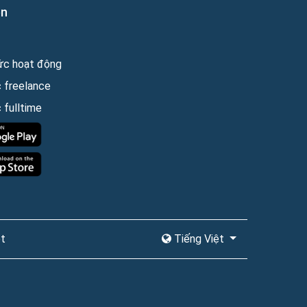
ên
ức hoạt động
c freelance
 fulltime
et
Tiếng Việt